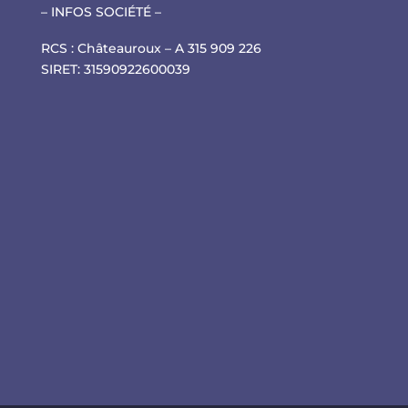
– INFOS SOCIÉTÉ –
RCS : Châteauroux – A 315 909 226
SIRET: 31590922600039
Salut c'est nous...
les Cookies !
On a attendu d'être sûrs que le contenu de ce site vous intéresse