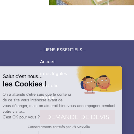
– LIENS ESSENTIELS –
Accueil
infos légales
Salut c'est nous...
les Cookies !
Portfolio
On a attendu d'être sûrs que le contenu
Contact
de ce site vous intéresse avant de
vous déranger, mais on aimerait bien vous accompagner pendant
votre visite...
DEMANDE DE DEVIS
C'est OK pour vous ?
Consentements certifiés par