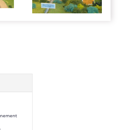
minement
s