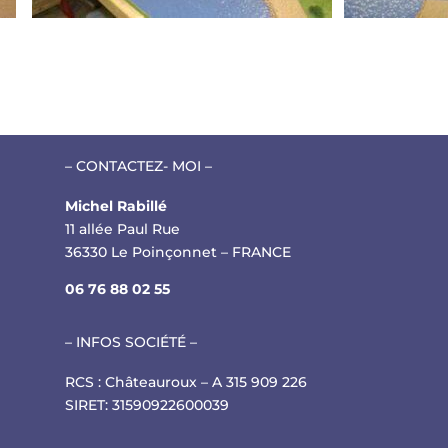
– CONTACTEZ- MOI –
Michel Rabillé
11 allée Paul Rue
36330 Le Poinçonnet – FRANCE
06 76 88 02 55
– INFOS SOCIÉTÉ –
RCS : Châteauroux – A 315 909 226
SIRET: 31590922600039