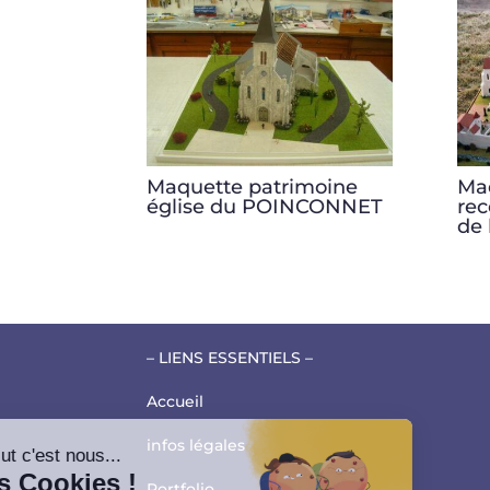
Maquette patrimoine
Ma
église du POINCONNET
rec
de 
– LIENS ESSENTIELS –
Accueil
infos légales
Salut c'est nous...
les Cookies !
Portfolio